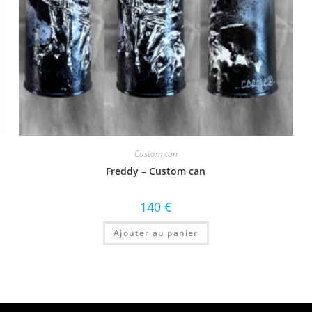
Custom can
Freddy – Custom can
140
€
Ajouter au panier