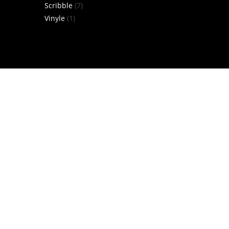
7
produits
Scribble
7
1
produits
Vinyle
1
produit