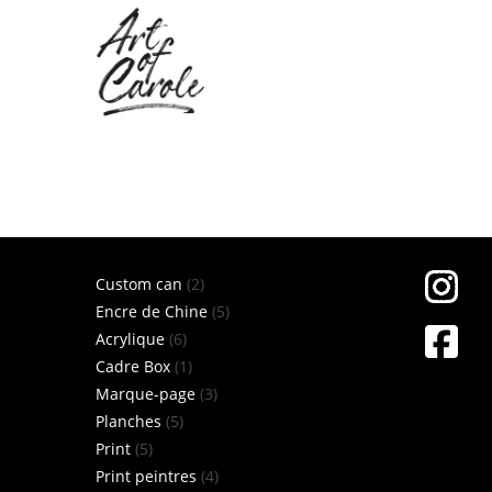
Skip
to
content
2
Custom can
2
produits
5
Encre de Chine
5
6
produits
Acrylique
6
produits
1
Cadre Box
1
produit
3
Marque-page
3
5
produits
Planches
5
5
produits
Print
5
produits
4
Print peintres
4