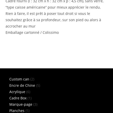
Cadre fourni (l : 32 cm x h : 32 cm x p : 4,5 cm), sans verre,
“type caisse américaine” pour mieux apprécier le rendu.
Rien à faire, il est prêt à poser tout droit si vous le
souhaitez grâce à sa profondeur, sur son pied ou alors à
accrocher au mur
Emballage cartonné / Colissimo
2
Custom can
2
produits
5
Encre de Chine
5
6
produits
Acrylique
6
produits
1
Cadre Box
1
produit
3
Marque-page
3
5
produits
Planches
5