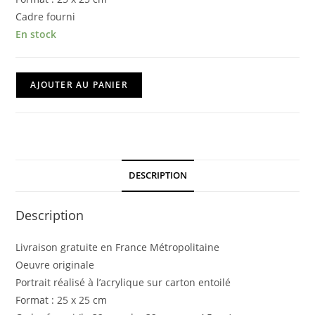
Cadre fourni
En stock
quantité
AJOUTER AU PANIER
de
2PAC
-
Cadre
Box
DESCRIPTION
Description
Livraison gratuite en France Métropolitaine
Oeuvre originale
Portrait réalisé à l’acrylique sur carton entoilé
Format : 25 x 25 cm