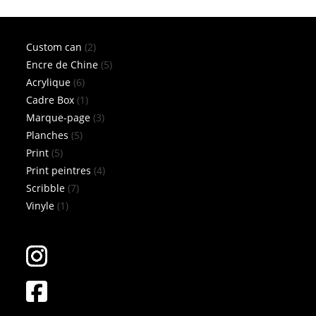
2
Custom can
2
produits
5
Encre de Chine
5
6
produits
Acrylique
6
produits
1
Cadre Box
1
produit
3
Marque-page
3
5
produits
Planches
5
5
produits
Print
5
produits
4
Print peintres
4
7
produits
Scribble
7
1
produits
Vinyle
1
produit