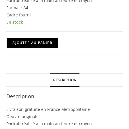
Portrait réalisé à la main au feutre et crayon
Format : A4
Cadre fourni
En stock
quantité
AJOUTER AU PANIER
de
Serge
Gainsbourg
-
Scribble
DESCRIPTION
Description
Livraison gratuite en France Métropolitaine
Oeuvre originale
Portrait réalisé à la main au feutre et crayon