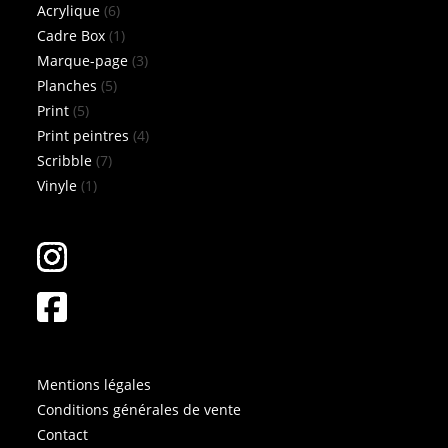
6
produits
Acrylique
6
produits
1
Cadre Box
1
produit
3
Marque-page
3
5
produits
Planches
5
5
produits
Print
5
produits
4
Print peintres
4
7
produits
Scribble
7
1
produits
Vinyle
1
produit
Mentions légales
Conditions générales de vente
Contact